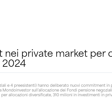
ei private market per ol
l 2024
ali e 4 preesistenti) hanno deliberato nuovi commitment in pr
 Mondoinvestor sull’allocazione dei Fondi pensione negoziali 
r allocazioni diversificate, 310 milioni in investimenti in priva