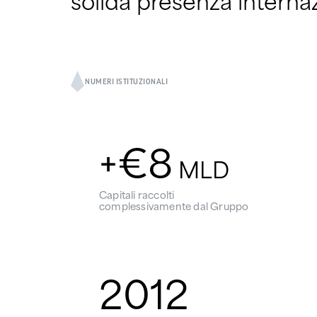
NUMERI ISTITUZIONALI
+€
8
MLD
Capitali raccolti
complessivamente dal Gruppo
2012