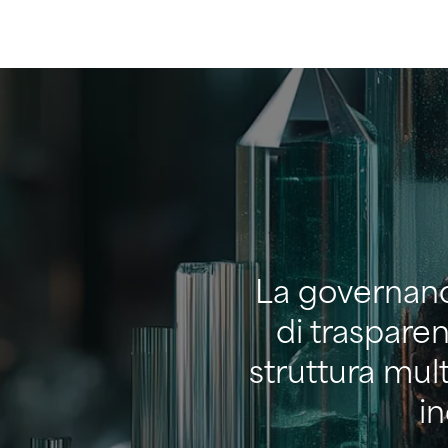
La governanc
di traspare
struttura mult
in