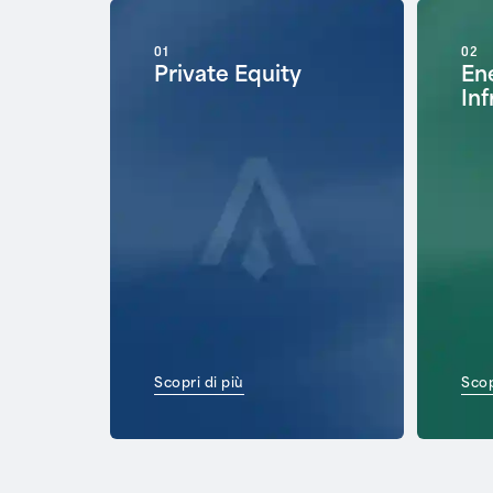
01
02
Private Equity
Ene
Inf
Scopri di più
Scop