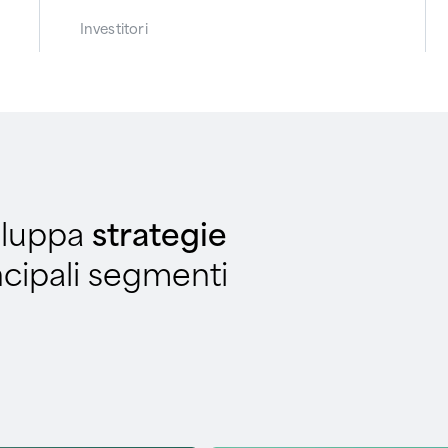
Investitori
iluppa
strategie
ncipali segmenti