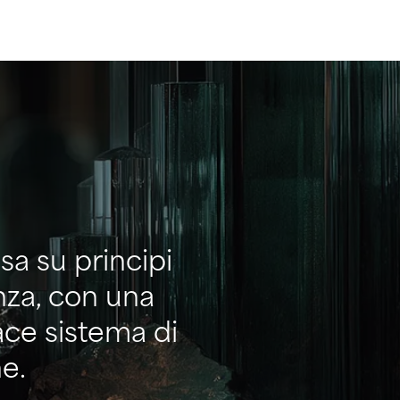
a su principi
nza, con una
cace sistema di
ne.