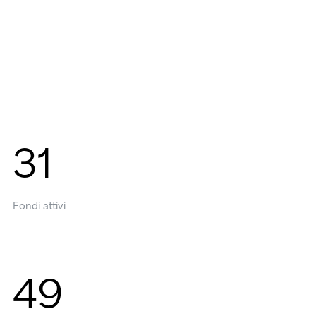
31
Fondi attivi
49