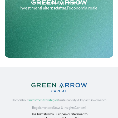
Seleziona, struttura e gestisce
investimenti alternativi nell’economia reale.
Home
About
Investment Strategies
Sustainability & Impact
Governance
Regolamentare
News & Insights
Contatti
Una Piattaforma Europea di riferimento