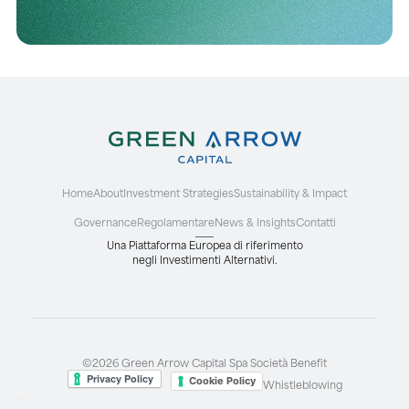
Home
About
Investment Strategies
Sustainability & Impact
Governance
Regolamentare
News & Insights
Contatti
Una Piattaforma Europea di riferimento
negli Investimenti Alternativi.
©2026 Green Arrow Capital Spa Società Benefit
Cookie Policy
Whistleblowing